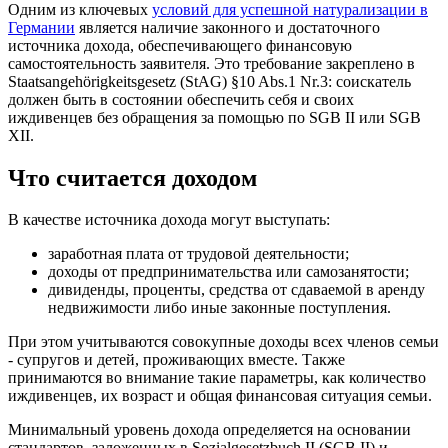
Одним из ключевых
условий для успешной натурализации в
Германии
является наличие законного и достаточного
источника дохода, обеспечивающего финансовую
самостоятельность заявителя. Это требование закреплено в
Staatsangehörigkeitsgesetz (StAG) §10 Abs.1 Nr.3: соискатель
должен быть в состоянии обеспечить себя и своих
иждивенцев без обращения за помощью по SGB II или SGB
XII.
Что считается доходом
В качестве источника дохода могут выступать:
заработная плата от трудовой деятельности;
доходы от предпринимательства или самозанятости;
дивиденды, проценты, средства от сдаваемой в аренду
недвижимости либо иные законные поступления.
При этом учитываются совокупные доходы всех членов семьи
- супругов и детей, проживающих вместе. Также
принимаются во внимание такие параметры, как количество
иждивенцев, их возраст и общая финансовая ситуация семьи.
Минимальный уровень дохода определяется на основании
стандартов, заложенных в Sozialgesetzbuch II (SGB II) и