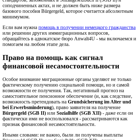
соподчиненных актах, и не должен быть ниже размера
базового пособия Bürgergeld, которое считается абсолютным
минимумом.
Если вам нужна
помощь в получении немецкого гражданства
или решении других иммиграционных вопросов,
обращайтесь в адвокатское бюро Anwalt4U - мы включаемся и
помогаем на любом этапе дела.
Право на помощь как сигнал
финансовой несамостоятельности
Особое внимание миграционные органы уделяют не только
фактическому получению социальной помощи, но и самой
возможности ее получения. Так, негативный прогноз на
самостоятельное пенсионное обеспечение (и, как следствие,
возможность претендовать на
Grundsicherung im Alter und
bei Erwerbsminderung
), право заявителя на получение
Bürgergeld (SGB II)
или
Sozialhilfe (SGB XII)
- даже если он
фактически ими не воспользовался - рассматриваются как
признак финансовой несамостоятельности.
Иными словами: не важно, были ли получены выплаты