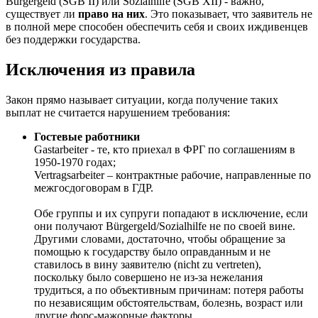
Bürgergeld (SGB II) или Sozialhilfe (SGB XII) - важно,
существует ли
право на них
. Это показывает, что заявитель не
в полной мере способен обеспечить себя и своих иждивенцев
без поддержки государства.
Исключения из правила
Закон прямо называет ситуации, когда получение таких
выплат не считается нарушением требования:
Гостевые работники
Gastarbeiter - те, кто приехал в ФРГ по соглашениям в
1950-1970 годах;
Vertragsarbeiter – контрактные рабочие, направленные по
межгосдоговорам в ГДР.
Обе группы и их супруги попадают в исключение, если
они получают Bürgergeld/Sozialhilfe не по своей вине.
Другими словами, достаточно, чтобы обращение за
помощью к государству было оправданным и не
ставилось в вину заявителю (nicht zu vertreten),
поскольку было совершено не из-за нежелания
трудиться, а по объективным причинам: потеря работы
по независящим обстоятельствам, болезнь, возраст или
другие форс-мажорные факторы.