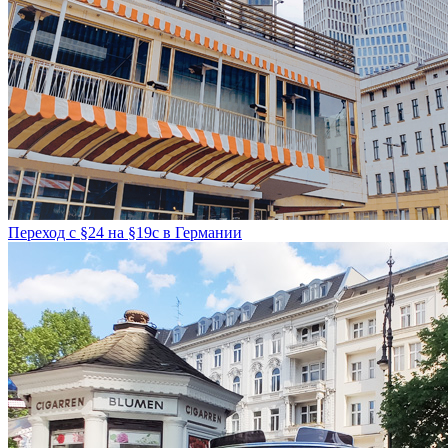
Переход с §24 на §19с в Германии