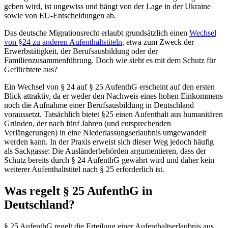
geben wird, ist ungewiss und hängt von der Lage in der Ukraine
sowie von EU-Entscheidungen ab.
Das deutsche Migrationsrecht erlaubt grundsätzlich einen
Wechsel
von §24 zu anderen Aufenthaltstiteln
, etwa zum Zweck der
Erwerbstätigkeit, der Berufsausbildung oder der
Familienzusammenführung. Doch wie sieht es mit dem Schutz für
Geflüchtete aus?
Ein Wechsel von § 24 auf § 25 AufenthG erscheint auf den ersten
Blick attraktiv, da er weder den Nachweis eines hohen Einkommens
noch die Aufnahme einer Berufsausbildung in Deutschland
voraussetzt. Tatsächlich bietet §25 einen Aufenthalt aus humanitären
Gründen, der nach fünf Jahren (und entsprechenden
Verlängerungen) in eine Niederlassungserlaubnis umgewandelt
werden kann. In der Praxis erweist sich dieser Weg jedoch häufig
als Sackgasse: Die Ausländerbehörden argumentieren, dass der
Schutz bereits durch § 24 AufenthG gewährt wird und daher kein
weiterer Aufenthaltstitel nach § 25 erforderlich ist.
Was regelt § 25 AufenthG in
Deutschland?
§ 25 AufenthG regelt die Erteilung einer Aufenthaltserlaubnis aus