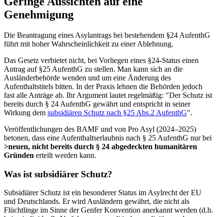
Geringe Aussichten auf eine
Genehmigung
Die Beantragung eines Asylantrags bei bestehendem §24 AufenthG
führt mit hoher Wahrscheinlichkeit zu einer Ablehnung.
Das Gesetz verbietet nicht, bei Vorliegen eines §24-Status einen
Antrag auf §25 AufenthG zu stellen. Man kann sich an die
Ausländerbehörde wenden und um eine Änderung des
Aufenthaltstitels bitten. In der Praxis lehnen die Behörden jedoch
fast alle Anträge ab. Ihr Argument lautet regelmäßig: "Der Schutz ist
bereits durch § 24 AufenthG gewährt und entspricht in seiner
Wirkung dem
subsidiären Schutz nach §25 Abs.2 AufenthG
".
Veröffentlichungen des BAMF und von Pro Asyl (2024–2025)
betonen, dass eine Aufenthaltserlaubnis nach § 25 AufenthG nur bei
>neuen, nicht bereits durch § 24 abgedeckten humanitären
Gründen
erteilt werden kann.
Was ist subsidiärer Schutz?
Subsidiärer Schutz ist ein besonderer Status im Asylrecht der EU
und Deutschlands. Er wird Ausländern gewährt, die nicht als
Flüchtlinge im Sinne der Genfer Konvention anerkannt werden (d.h.