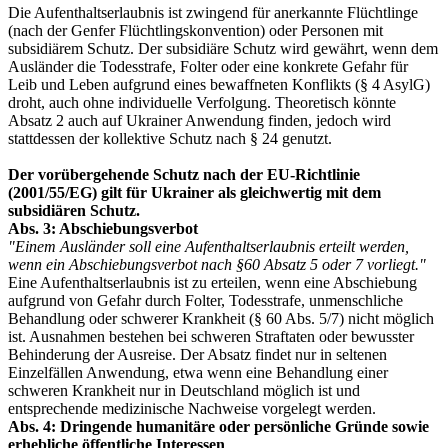
Die Aufenthaltserlaubnis ist zwingend für anerkannte Flüchtlinge
(nach der Genfer Flüchtlingskonvention) oder Personen mit
subsidiärem Schutz. Der subsidiäre Schutz wird gewährt, wenn dem
Ausländer die Todesstrafe, Folter oder eine konkrete Gefahr für
Leib und Leben aufgrund eines bewaffneten Konflikts (§ 4 AsylG)
droht, auch ohne individuelle Verfolgung. Theoretisch könnte
Absatz 2 auch auf Ukrainer Anwendung finden, jedoch wird
stattdessen der kollektive Schutz nach § 24 genutzt.
Der vorübergehende Schutz nach der EU-Richtlinie
(2001/55/EG) gilt für Ukrainer als gleichwertig mit dem
subsidiären Schutz.
Abs. 3: Abschiebungsverbot
"Einem Ausländer soll eine Aufenthaltserlaubnis erteilt werden,
wenn ein Abschiebungsverbot nach §60 Absatz 5 oder 7 vorliegt."
Eine Aufenthaltserlaubnis ist zu erteilen, wenn eine Abschiebung
aufgrund von Gefahr durch Folter, Todesstrafe, unmenschliche
Behandlung oder schwerer Krankheit (§ 60 Abs. 5/7) nicht möglich
ist. Ausnahmen bestehen bei schweren Straftaten oder bewusster
Behinderung der Ausreise. Der Absatz findet nur in seltenen
Einzelfällen Anwendung, etwa wenn eine Behandlung einer
schweren Krankheit nur in Deutschland möglich ist und
entsprechende medizinische Nachweise vorgelegt werden.
Abs. 4: Dringende humanitäre oder persönliche Gründe sowie
erhebliche öffentliche Interessen