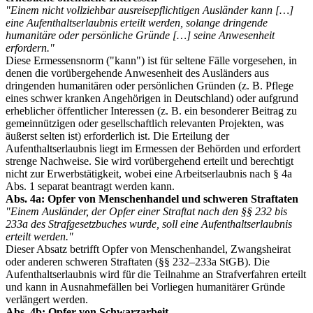
"Einem nicht vollziehbar ausreisepflichtigen Ausländer kann […]
eine Aufenthaltserlaubnis erteilt werden, solange dringende
humanitäre oder persönliche Gründe […] seine Anwesenheit
erfordern."
Diese Ermessensnorm ("kann") ist für seltene Fälle vorgesehen, in
denen die vorübergehende Anwesenheit des Ausländers aus
dringenden humanitären oder persönlichen Gründen (z. B. Pflege
eines schwer kranken Angehörigen in Deutschland) oder aufgrund
erheblicher öffentlicher Interessen (z. B. ein besonderer Beitrag zu
gemeinnützigen oder gesellschaftlich relevanten Projekten, was
äußerst selten ist) erforderlich ist. Die Erteilung der
Aufenthaltserlaubnis liegt im Ermessen der Behörden und erfordert
strenge Nachweise. Sie wird vorübergehend erteilt und berechtigt
nicht zur Erwerbstätigkeit, wobei eine Arbeitserlaubnis nach § 4a
Abs. 1 separat beantragt werden kann.
Abs. 4a: Opfer von Menschenhandel und schweren Straftaten
"Einem Ausländer, der Opfer einer Straftat nach den §§ 232 bis
233a des Strafgesetzbuches wurde, soll eine Aufenthaltserlaubnis
erteilt werden."
Dieser Absatz betrifft Opfer von Menschenhandel, Zwangsheirat
oder anderen schweren Straftaten (§§ 232–233a StGB). Die
Aufenthaltserlaubnis wird für die Teilnahme an Strafverfahren erteilt
und kann in Ausnahmefällen bei Vorliegen humanitärer Gründe
verlängert werden.
Abs. 4b: Opfer von Schwarzarbeit