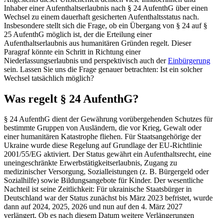
Inhaber einer Aufenthaltserlaubnis nach § 24 AufenthG über einen
Wechsel zu einem dauerhaft gesicherten Aufenthaltsstatus nach.
Insbesondere stellt sich die Frage, ob ein Übergang von § 24 auf §
25 AufenthG möglich ist, der die Erteilung einer
Aufenthaltserlaubnis aus humanitären Gründen regelt. Dieser
Paragraf könnte ein Schritt in Richtung einer
Niederlassungserlaubnis und perspektivisch auch der
Einbürgerung
sein. Lassen Sie uns die Frage genauer betrachten: Ist ein solcher
Wechsel tatsächlich möglich?
Was regelt § 24 AufenthG?
§ 24 AufenthG dient der Gewährung vorübergehenden Schutzes für
bestimmte Gruppen von Ausländern, die vor Krieg, Gewalt oder
einer humanitären Katastrophe fliehen. Für Staatsangehörige der
Ukraine wurde diese Regelung auf Grundlage der EU-Richtlinie
2001/55/EG aktiviert. Der Status gewährt ein Aufenthaltsrecht, eine
uneingeschränkte Erwerbstätigkeitserlaubnis, Zugang zu
medizinischer Versorgung, Sozialleistungen (z. B. Bürgergeld oder
Sozialhilfe) sowie Bildungsangebote für Kinder. Der wesentliche
Nachteil ist seine Zeitlichkeit: Für ukrainische Staatsbürger in
Deutschland war der Status zunächst bis März 2023 befristet, wurde
dann auf 2024, 2025, 2026 und nun auf den 4. März 2027
verlängert. Ob es nach diesem Datum weitere Verlängerungen